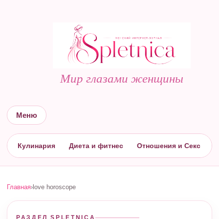
Мир глазами женщины
Меню
Кулинария
Диета и фитнес
Отношения и Секс
С
Главная
›
love horoscope
РАЗДЕЛ SPLETNICA