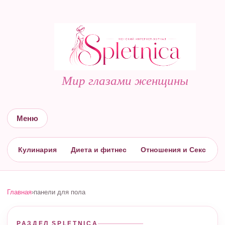
Мир глазами женщины
Меню
Кулинария
Диета и фитнес
Отношения и Секс
С
Главная
›
панели для пола
РАЗДЕЛ SPLETNICA