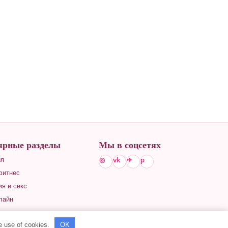
ярные разделы
Мы в соцсетях
ия
◎
vk
✈
p
фитнес
я и секс
лайн
he use of cookies.
OK