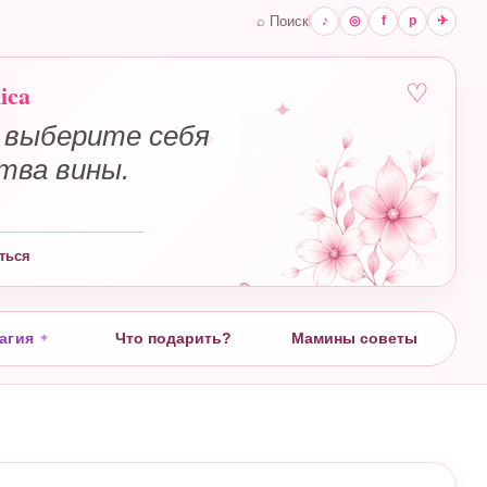
⌕ Поиск
♪
◎
f
p
✈
ica
♡
 выберите себя
✧
ства вины.
ться
агия
Что подарить?
Мамины советы