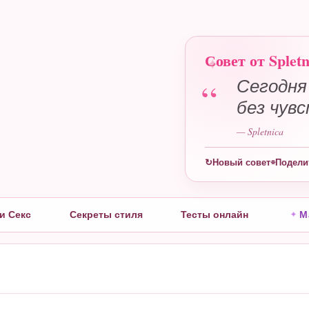
Совет от Spletn
“
Сегодня
без чув
— Spletnica
ы
↻
Новый совет
⌯
Подели
и Секс
Секреты стиля
Тесты онлайн
М