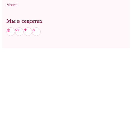
Магия
Мы в соцсетях
◎
vk
✈
p