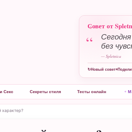
Совет от Spletn
“
Сегодня
без чув
— Spletnica
ы
↻
Новый совет
⌯
Подели
и Секс
Секреты стиля
Тесты онлайн
М
й характер?