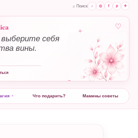
⌕ Поиск
♪
◎
f
p
✈
ica
♡
 выберите себя
✧
ства вины.
ться
агия
Что подарить?
Мамины советы