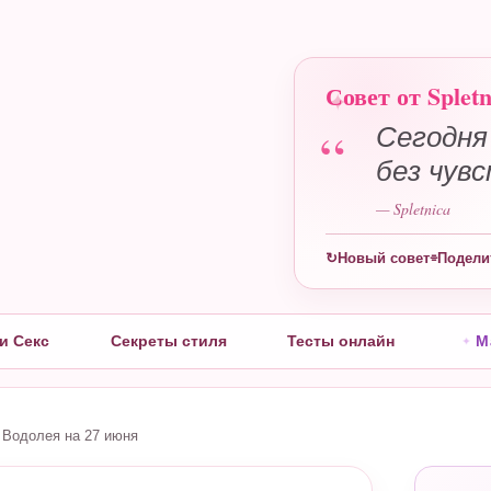
Совет от Spletn
“
Сегодня
без чув
— Spletnica
ы
↻
Новый совет
⌯
Подели
и Секс
Секреты стиля
Тесты онлайн
М
п Водолея на 27 июня