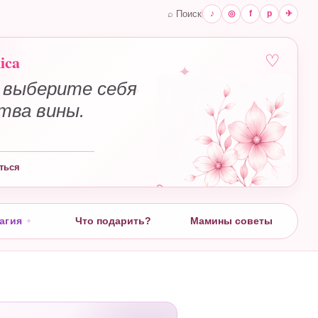
⌕ Поиск
♪
◎
f
p
✈
ica
♡
 выберите себя
✧
ства вины.
ться
агия
Что подарить?
Мамины советы