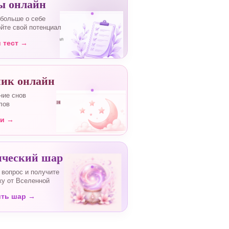
ы онлайн
 больше о себе
ойте свой потенциал
 тест →
ик онлайн
ние снов
лов
ти →
ческий шар
 вопрос и получите
ку от Вселенной
ить шар →