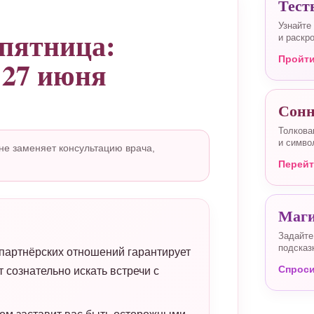
Тест
Узнайте
 пятница:
и раскр
Пройти
 27 июня
Сонн
Толкова
и симво
е заменяет консультацию врача,
Перей
Маги
Задайте
подсказ
партнёрских отношений гарантирует
Спрос
 сознательно искать встречи с