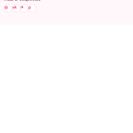
◎
vk
✈
p