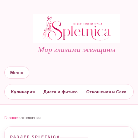
Мир глазами женщины
Меню
Кулинария
Диета и фитнес
Отношения и Секс
С
Главная
›
отношения
РАЗДЕЛ SPLETNICA