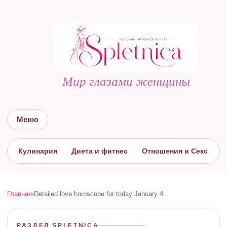
Мир глазами женщины
Меню
Кулинария
Диета и фитнес
Отношения и Секс
С
Главная
›
Detailed love horoscope for today January 4
РАЗДЕЛ SPLETNICA