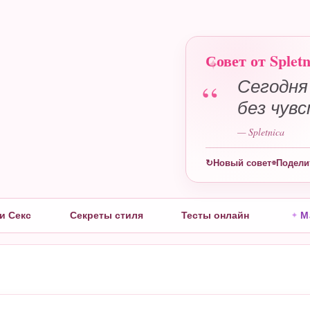
Совет от Spletn
“
Сегодня
без чув
— Spletnica
ы
↻
Новый совет
⌯
Подели
и Секс
Секреты стиля
Тесты онлайн
М