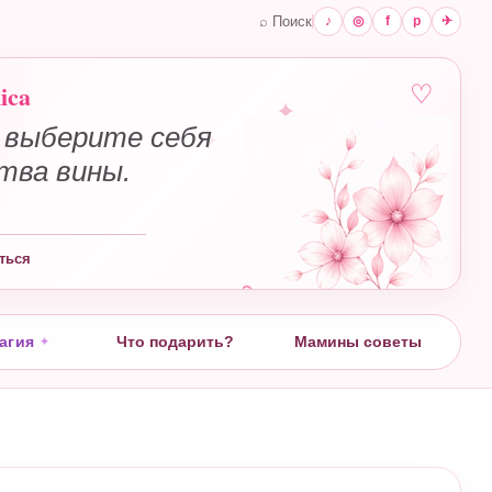
⌕ Поиск
♪
◎
f
p
✈
ica
♡
 выберите себя
✧
ства вины.
ться
агия
Что подарить?
Мамины советы