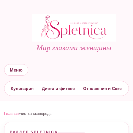
Мир глазами женщины
Меню
Кулинария
Диета и фитнес
Отношения и Секс
С
Главная
›
чистка сковороды
РАЗДЕЛ SPLETNICA