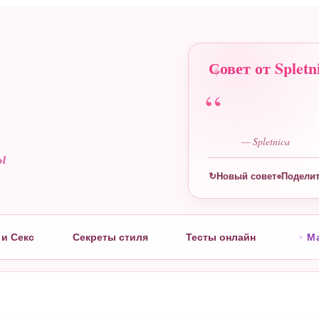
Совет от Spletn
“
— Spletnica
ы
↻
Новый совет
Подели
⌯
и Секс
Секреты стиля
Тесты онлайн
М