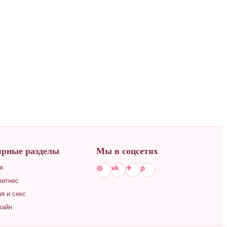
рные разделы
Мы в соцсетях
я
◎
vk
✈
p
фитнес
я и секс
лайн