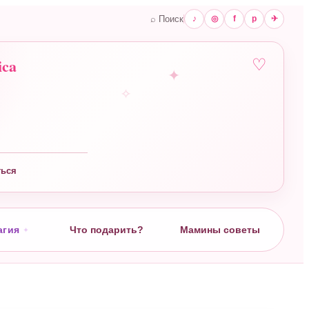
⌕ Поиск
♪
◎
f
p
✈
ica
♡
✧
ться
агия
Что подарить?
Мамины советы