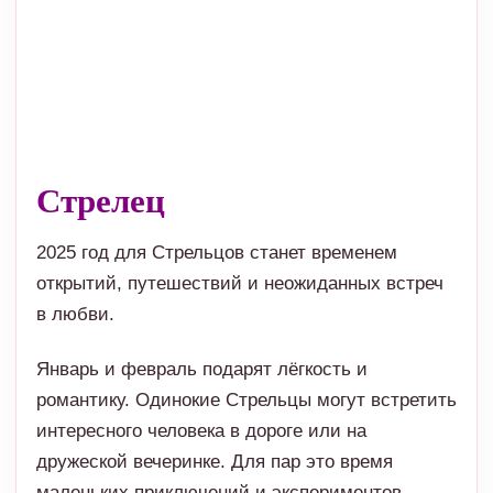
Стрелец
2025 год для Стрельцов станет временем
открытий, путешествий и неожиданных встреч
в любви.
Январь и февраль подарят лёгкость и
романтику. Одинокие Стрельцы могут встретить
интересного человека в дороге или на
дружеской вечеринке. Для пар это время
маленьких приключений и экспериментов.
С марта по май звёзды советуют быть
внимательнее к чувствам партнёра. Возможны
недопонимания, но при доверии всё легко