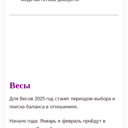
Весы
Для Весов 2025 год станет периодом выбора и
поиска баланса в отношениях.
Начало года: Январь и февраль пройдут в
раздумьях. Весы будут анализировать свои
чувства, решать, стоит ли продолжать старые
отношения или открыться новым.
Весна: С марта по май начнётся время ярких